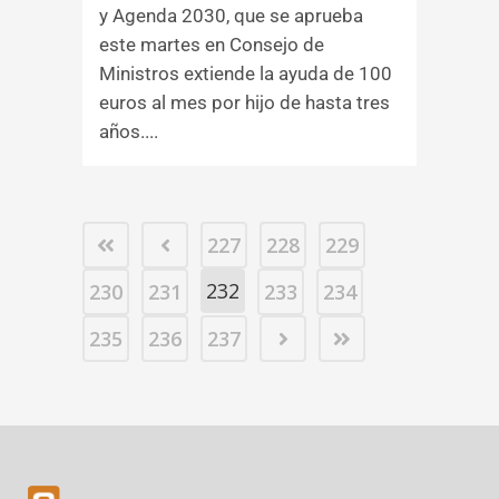
y Agenda 2030, que se aprueba
este martes en Consejo de
Ministros extiende la ayuda de 100
euros al mes por hijo de hasta tres
años....
227
228
229
232
230
231
233
234
235
236
237