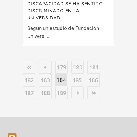
DISCAPACIDAD SE HA SENTIDO
DISCRIMINADO EN LA
UNIVERSIDAD.
Según un estudio de Fundación
Universi....
179
180
181
184
182
183
185
186
187
188
189