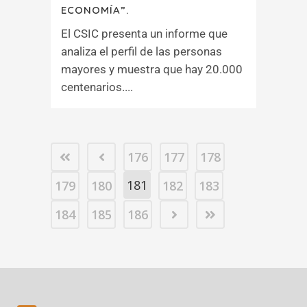
ECONOMÍA”.
El CSIC presenta un informe que
analiza el perfil de las personas
mayores y muestra que hay 20.000
centenarios....
176
177
178
181
179
180
182
183
184
185
186