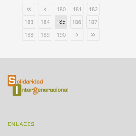
180
181
182
185
183
184
186
187
188
189
190
ENLACES