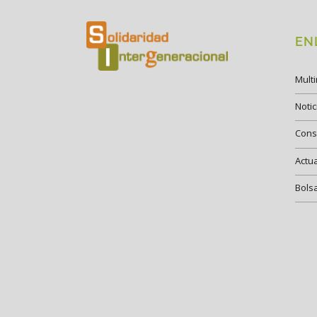
EN
Mult
Notic
Cons
Actu
Bols