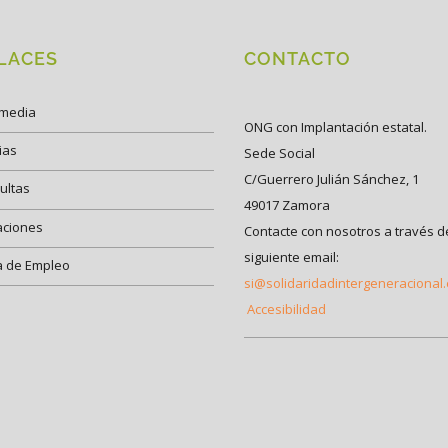
LACES
CONTACTO
imedia
ONG con Implantación estatal.
ias
Sede Social
C/Guerrero Julián Sánchez, 1
ultas
49017 Zamora
aciones
Contacte con nosotros a través d
siguiente email:
a de Empleo
si@solidaridadintergeneracional
Accesibilidad