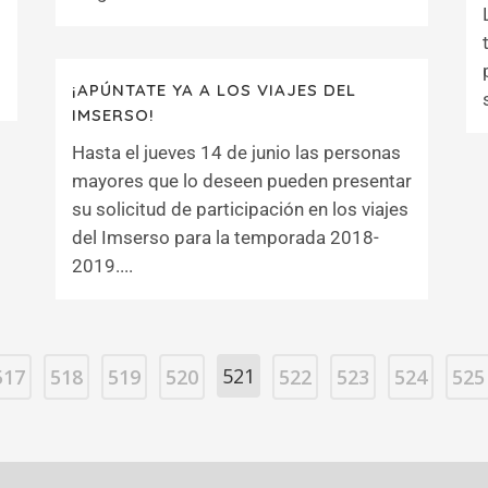
¡APÚNTATE YA A LOS VIAJES DEL
IMSERSO!
Hasta el jueves 14 de junio las personas
mayores que lo deseen pueden presentar
su solicitud de participación en los viajes
del Imserso para la temporada 2018-
2019....
521
517
518
519
520
522
523
524
525