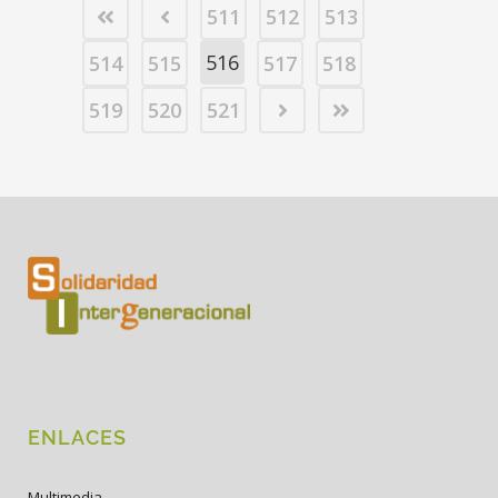
511
512
513
516
514
515
517
518
519
520
521
ENLACES
Multimedia