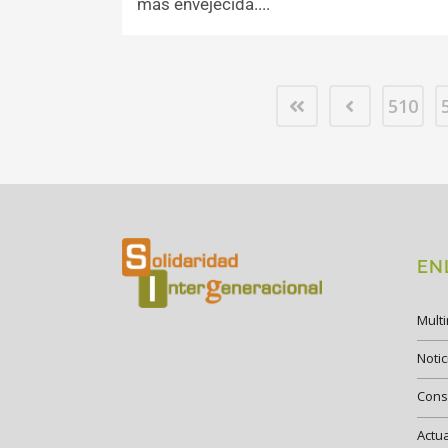
más envejecida....
510
EN
Mult
Notic
Cons
Actu