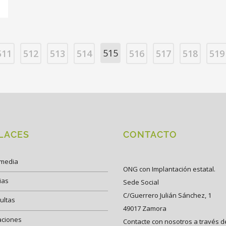
515
511
512
513
514
516
517
518
519
LACES
CONTACTO
imedia
ONG con Implantación estatal.
ias
Sede Social
C/Guerrero Julián Sánchez, 1
ultas
49017 Zamora
aciones
Contacte con nosotros a través d