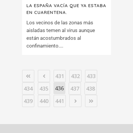
LA ESPAÑA VACÍA QUE YA ESTABA
EN CUARENTENA.
Los vecinos de las zonas más
aisladas temen al virus aunque
están acostumbrados al
confinamiento....
431
432
433
436
434
435
437
438
439
440
441