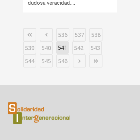
dudosa veracidad....
536
537
538
541
539
540
542
543
544
545
546