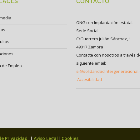
LACES
CONTACTO
imedia
ONG con Implantación estatal.
ias
Sede Social
C/Guerrero Julián Sánchez, 1
ultas
49017 Zamora
aciones
Contacte con nosotros a través d
siguiente email:
a de Empleo
si@solidaridadintergeneracional
Accesibilidad
 de Privacidad
|
Aviso Legal
|
Cookies