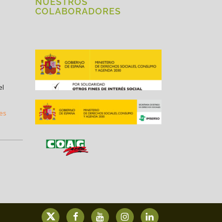
NUESTROS
COLABORADORES
el
.es