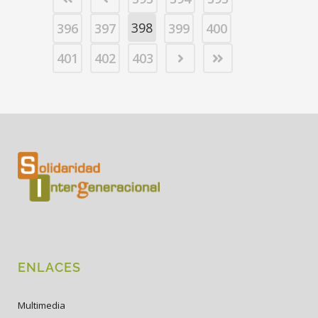
398
396
397
399
400
401
402
403
ENLACES
Multimedia