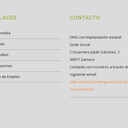
LACES
CONTACTO
imedia
ONG con Implantación estatal.
ias
Sede Social
C/Guerrero Julián Sánchez, 1
ultas
49017 Zamora
aciones
Contacte con nosotros a través d
siguiente email:
a de Empleo
si@solidaridadintergeneracional
Accesibilidad