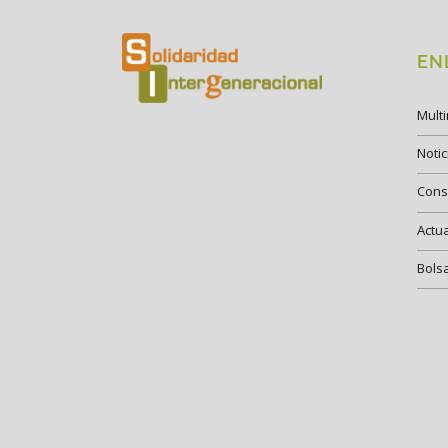
EN
Mult
Notic
Cons
Actu
Bols