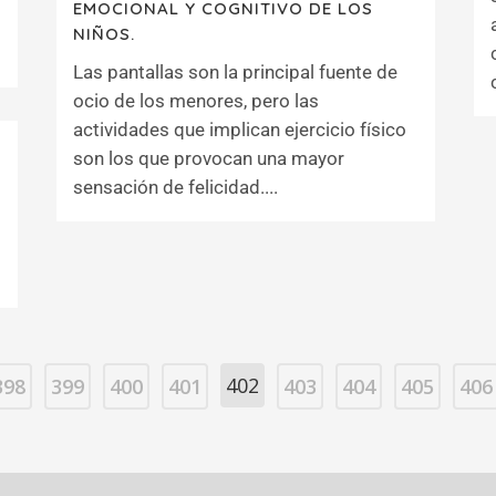
EMOCIONAL Y COGNITIVO DE LOS
NIÑOS.
Las pantallas son la principal fuente de
ocio de los menores, pero las
actividades que implican ejercicio físico
son los que provocan una mayor
sensación de felicidad....
402
398
399
400
401
403
404
405
406