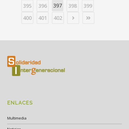
397
395
396
398
399
400
401
402
ENLACES
Multimedia