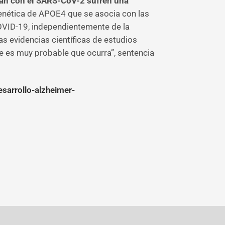
tan con el SARS-CoV-2 sufren una
 genética de APOE4 que se asocia con las
COVID-19, independientemente de la
s evidencias científicas de estudios
e es muy probable que ocurra”, sentencia
sarrollo-alzheimer-