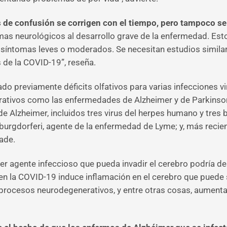
s de confusión se corrigen con el tiempo, pero tampoco s
as neurológicos al desarrollo grave de la enfermedad. Est
íntomas leves o moderados. Se necesitan estudios similar
 de la COVID-19”, reseña.
ado previamente déficits olfativos para varias infecciones vir
rativos como las enfermedades de Alzheimer y de Parkinso
Alzheimer, incluidos tres virus del herpes humano y tres 
 burgdorferi, agente de la enfermedad de Lyme; y, más reci
ade.
uier agente infeccioso que pueda invadir el cerebro podría 
n la COVID-19 induce inflamación en el cerebro que puede s
rocesos neurodegenerativos, y entre otras cosas, aumenta e