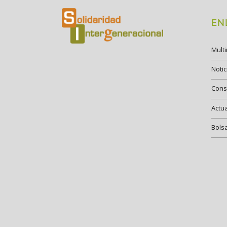
EN
Mult
Notic
Cons
Actu
Bols