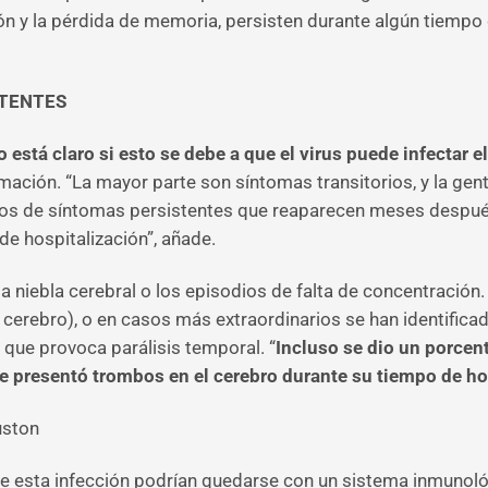
usión y la pérdida de memoria, persisten durante algún tiem
STENTES
o está claro si esto se debe a que el virus puede infectar e
amación. “La mayor parte son síntomas transitorios, y la gen
os de síntomas persistentes que reaparecen meses después 
e hospitalización”, añade.
 niebla cerebral o los episodios de falta de concentración
l cerebro), o en casos más extraordinarios se han identifi
, que provoca parálisis temporal. “
Incluso se dio un porcent
ue presentó trombos en el cerebro durante su tiempo de ho
uston
esta infección podrían quedarse con un sistema inmunológi