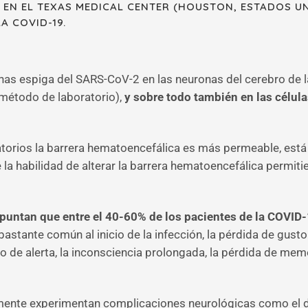
EN EL TEXAS MEDICAL CENTER (HOUSTON, ESTADOS UN
A COVID-19.
eínas espiga del SARS-CoV-2 en las neuronas del cerebro de
método de laboratorio),
y sobre todo también en las célula
torios la barrera hematoencefálica es más permeable, está 
la habilidad de alterar la barrera hematoencefálica permitien
apuntan que entre el 40-60% de los pacientes de la COVID
bastante común al inicio de la infección, la pérdida de gust
do de alerta, la inconsciencia prolongada, la pérdida de memor
te experimentan complicaciones neurológicas como el delir