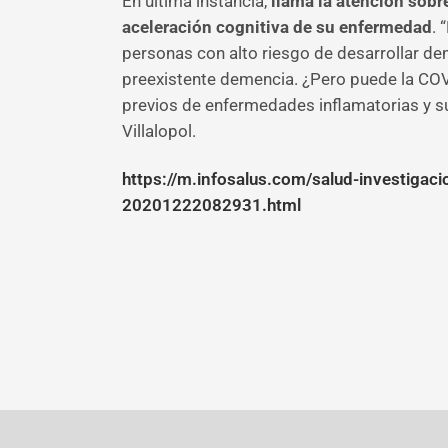
En última instancia,
llama la atención sobr
aceleración cognitiva de su enfermedad
. 
personas con alto riesgo de desarrollar de
preexistente demencia. ¿Pero puede la COVI
previos de enfermedades inflamatorias y s
Villalopol.
https://m.infosalus.com/salud-investigaci
20201222082931.html