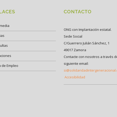
LACES
CONTACTO
imedia
ONG con Implantación estatal.
ias
Sede Social
C/Guerrero Julián Sánchez, 1
ultas
49017 Zamora
aciones
Contacte con nosotros a través d
siguiente email:
a de Empleo
si@solidaridadintergeneracional
Accesibilidad