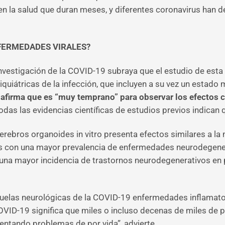
n la salud que duran meses, y diferentes coronavirus han 
FERMEDADES VIRALES?
vestigación de la COVID-19 subraya que el estudio de esta
uiátricas de la infección, que incluyen a su vez un estado m
 afirma que es “muy temprano” para observar los efectos c
odas las evidencias científicas de estudios previos indican
cerebros organoides in vitro presenta efectos similares a 
les con una mayor prevalencia de enfermedades neurodegener
 una mayor incidencia de trastornos neurodegenerativos en
elas neurológicas de la COVID-19 enfermedades inflamator
OVID-19 significa que miles o incluso decenas de miles de 
entando problemas de por vida”, advierte.