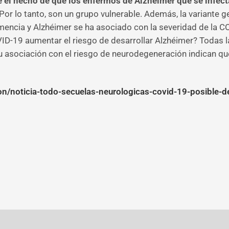
e el hecho de que los enfermos de Alzhéimer que se infec
“Por lo tanto, son un grupo vulnerable. Además, la variante
mencia y Alzhéimer se ha asociado con la severidad de la 
D-19 aumentar el riesgo de desarrollar Alzhéimer? Todas la
u asociación con el riesgo de neurodegeneración indican qu
on/noticia-todo-secuelas-neurologicas-covid-19-posible-de