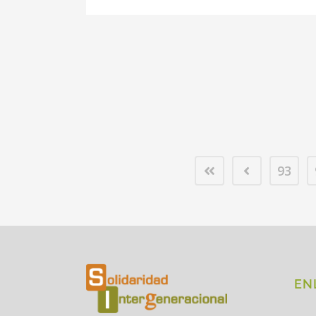
93
EN