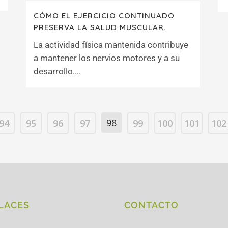
CÓMO EL EJERCICIO CONTINUADO
PRESERVA LA SALUD MUSCULAR.
La actividad física mantenida contribuye
a mantener los nervios motores y a su
desarrollo....
98
94
95
96
97
99
100
101
102
LACES
CONTACTO