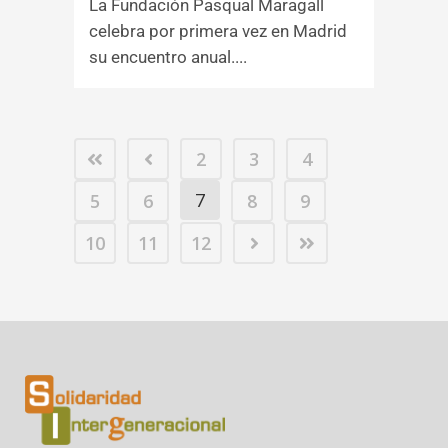
La Fundación Pasqual Maragall
celebra por primera vez en Madrid
su encuentro anual....
2
3
4
7
5
6
8
9
10
11
12