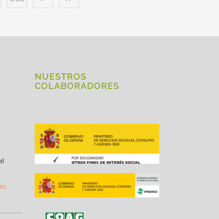
NUESTROS
COLABORADORES
el
.es