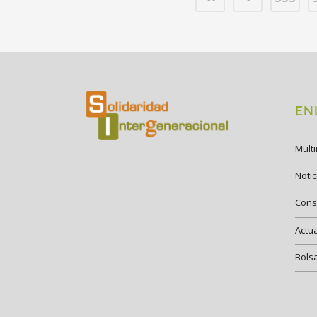
EN
Mult
Notic
Cons
Actu
Bols