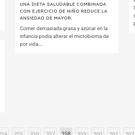
UNA DIETA SALUDABLE COMBINADA
CON EJERCICIO DE NIÑO REDUCE LA
ANSIEDAD DE MAYOR.
Comer demasiada grasa y azúcar en la
infancia podía alterar el microbioma de
por vida....
358
354
355
356
357
359
360
361
362