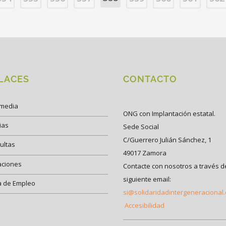
LACES
CONTACTO
imedia
ONG con Implantación estatal.
ias
Sede Social
C/Guerrero Julián Sánchez, 1
ultas
49017 Zamora
aciones
Contacte con nosotros a través d
siguiente email:
a de Empleo
si@solidaridadintergeneracional
Accesibilidad