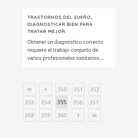
TRASTORNOS DEL SUEÑO,
DIAGNOSTICAR BIEN PARA
TRATAR MEJOR.
Obtener un diagnóstico correcto
requiere el trabajo conjunto de
varios profesionales sanitarios....
350
351
352
355
353
354
356
357
358
359
360