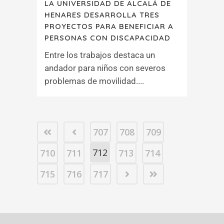
LA UNIVERSIDAD DE ALCALÁ DE
HENARES DESARROLLA TRES
PROYECTOS PARA BENEFICIAR A
PERSONAS CON DISCAPACIDAD
Entre los trabajos destaca un
andador para niños con severos
problemas de movilidad....
707
708
709
712
710
711
713
714
715
716
717