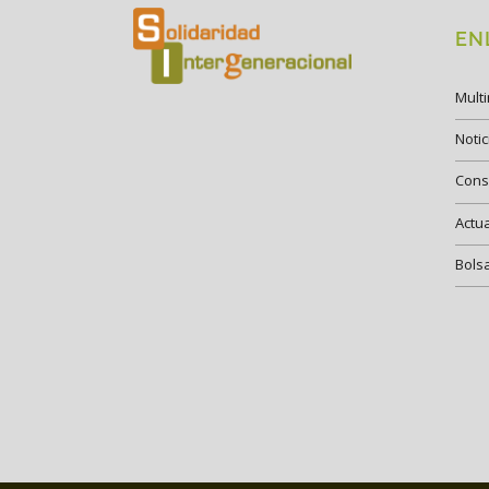
EN
Mult
Notic
Cons
Actu
Bols