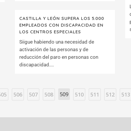
CASTILLA Y LEÓN SUPERA LOS 5.000
EMPLEADOS CON DISCAPACIDAD EN
LOS CENTROS ESPECIALES
Siigue habiendo una necesidad de
activación de las personas y de
reducción del paro en personas con
discapacidad....
509
505
506
507
508
510
511
512
513