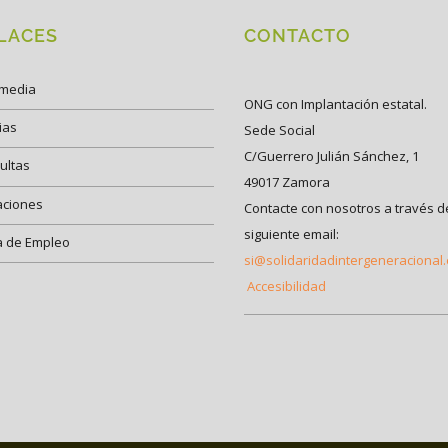
LACES
CONTACTO
imedia
ONG con Implantación estatal.
ias
Sede Social
C/Guerrero Julián Sánchez, 1
ultas
49017 Zamora
aciones
Contacte con nosotros a través d
siguiente email:
a de Empleo
si@solidaridadintergeneracional
Accesibilidad