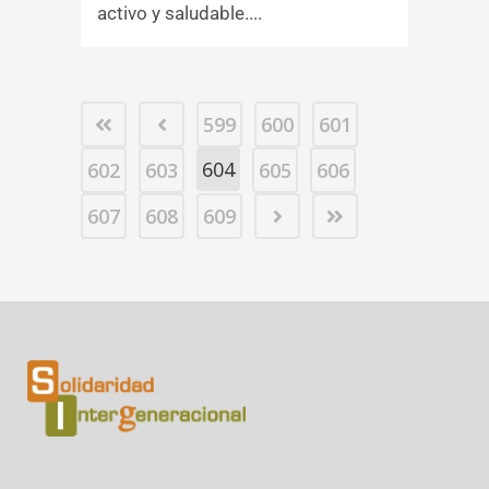
activo y saludable....
599
600
601
604
602
603
605
606
607
608
609