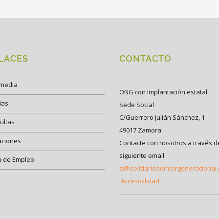
LACES
CONTACTO
imedia
ONG con Implantación estatal.
ias
Sede Social
C/Guerrero Julián Sánchez, 1
ultas
49017 Zamora
aciones
Contacte con nosotros a través d
siguiente email:
a de Empleo
si@solidaridadintergeneracional
Accesibilidad