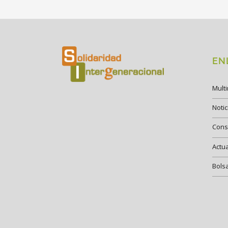
EN
Mult
Notic
Cons
Actu
Bols