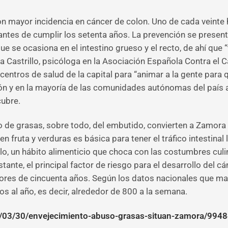
on mayor incidencia en cáncer de colon. Uno de cada veinte
ntes de cumplir los setenta años. La prevención se presenta
e se ocasiona en el intestino grueso y el recto, de ahí qu
a Castrillo, psicóloga en la Asociación Española Contra el 
 centros de salud de la capital para “animar a la gente para
León y en la mayoría de las comunidades autónomas del país 
cubre.
o de grasas, sobre todo, del embutido, convierten a Zamora e
n fruta y verduras es básica para tener el tráfico intestinal 
llo, un hábito alimenticio que choca con las costumbres c
ante, el principal factor de riesgo para el desarrollo del c
es de cincuenta años. Según los datos nacionales que mane
 al año, es decir, alrededor de 800 a la semana.
03/30/envejecimiento-abuso-grasas-situan-zamora/9948