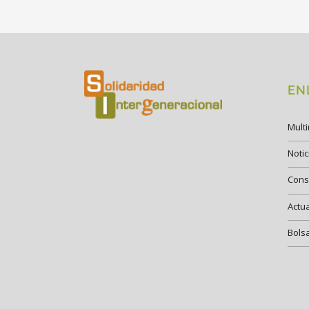
EN
Mult
Notic
Cons
Actu
Bols