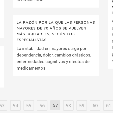
7
LA RAZÓN POR LA QUE LAS PERSONAS
MAYORES DE 70 AÑOS SE VUELVEN
MÁS IRRITABLES, SEGÚN LOS
ESPECIALISTAS.
La irritabilidad en mayores surge por
dependencia, dolor, cambios drásticos,
enfermedades cognitivas y efectos de
medicamentos....
57
53
54
55
56
58
59
60
61