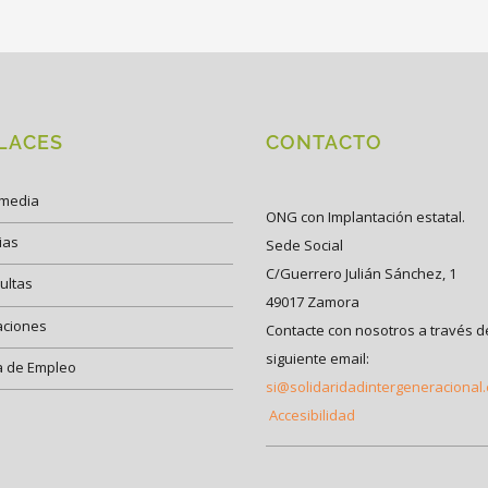
LACES
CONTACTO
imedia
ONG con Implantación estatal.
ias
Sede Social
C/Guerrero Julián Sánchez, 1
ultas
49017 Zamora
aciones
Contacte con nosotros a través d
siguiente email:
a de Empleo
si@solidaridadintergeneracional
Accesibilidad