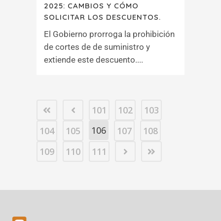
2025: CAMBIOS Y CÓMO
SOLICITAR LOS DESCUENTOS.
El Gobierno prorroga la prohibición
de cortes de de suministro y
extiende este descuento....
101
102
103
106
104
105
107
108
109
110
111