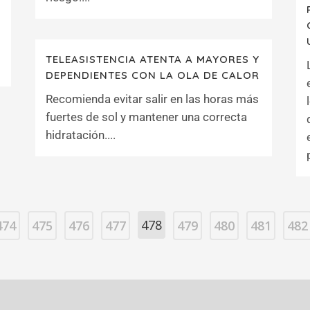
TELEASISTENCIA ATENTA A MAYORES Y
DEPENDIENTES CON LA OLA DE CALOR
Recomienda evitar salir en las horas más
fuertes de sol y mantener una correcta
hidratación....
478
474
475
476
477
479
480
481
482