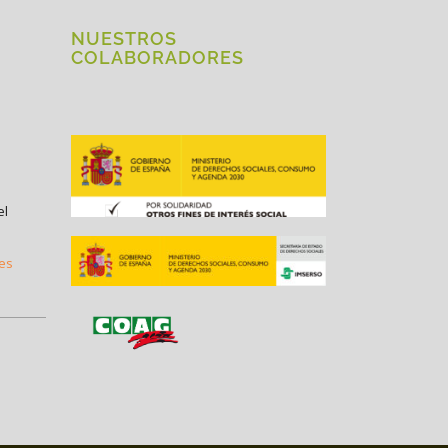
NUESTROS
COLABORADORES
el
.es