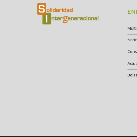
EN
Mult
Notic
Cons
Actu
Bols