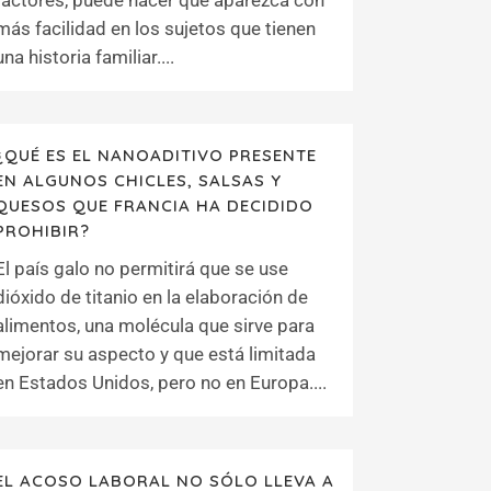
factores, puede hacer que aparezca con
más facilidad en los sujetos que tienen
una historia familiar....
¿QUÉ ES EL NANOADITIVO PRESENTE
EN ALGUNOS CHICLES, SALSAS Y
QUESOS QUE FRANCIA HA DECIDIDO
PROHIBIR?
El país galo no permitirá que se use
dióxido de titanio en la elaboración de
alimentos, una molécula que sirve para
mejorar su aspecto y que está limitada
en Estados Unidos, pero no en Europa....
EL ACOSO LABORAL NO SÓLO LLEVA A