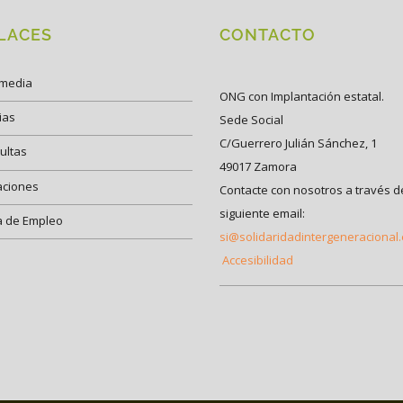
LACES
CONTACTO
imedia
ONG con Implantación estatal.
ias
Sede Social
C/Guerrero Julián Sánchez, 1
ultas
49017 Zamora
aciones
Contacte con nosotros a través d
siguiente email:
a de Empleo
si@solidaridadintergeneracional
Accesibilidad