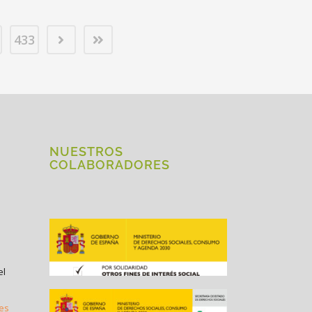
433
NUESTROS
COLABORADORES
el
.es