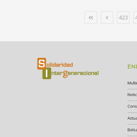
423
EN
Mult
Notic
Cons
Actu
Bols