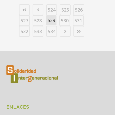
524
525
526
529
527
528
530
531
532
533
534
ENLACES