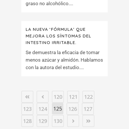
graso no alcohólico....
LA NUEVA ‘FÓRMULA’ QUE
MEJORA LOS SÍNTOMAS DEL
INTESTINO IRRITABLE.
Se demuestra la eficacia de tomar
menos azúcar y almidón. Hablamos
con la autora del estudio....
120
121
122
125
123
124
126
127
128
129
130