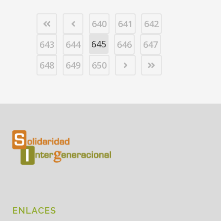
640
641
642
645
643
644
646
647
648
649
650
ENLACES