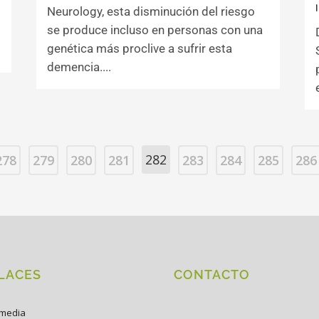
Neurology, esta disminución del riesgo
se produce incluso en personas con una
l
genética más proclive a sufrir esta
demencia....
282
278
279
280
281
283
284
285
286
LACES
CONTACTO
imedia