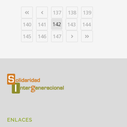
137
138
139
142
140
141
143
144
145
146
147
ENLACES