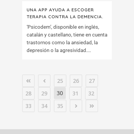
UNA APP AYUDA A ESCOGER
TERAPIA CONTRA LA DEMENCIA.
‘Psicodem’, disponible en inglés,
catalán y castellano, tiene en cuenta
trastornos como la ansiedad, la
depresión o la agresividad....
25
26
27
30
28
29
31
32
33
34
35