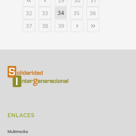
29
30
31
34
32
33
35
36
37
38
39
ENLACES
Multimedia