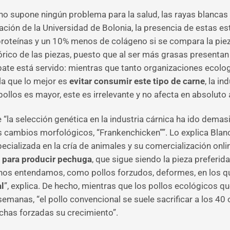
no supone ningún problema para la salud, las rayas blancas s
gación de la Universidad de Bolonia, la presencia de estas e
roteínas y un 10% menos de colágeno si se compara la pieza
lórico de las piezas, puesto que al ser más grasas presenta
ebate está servido: mientras que tanto organizaciones ecol
la que lo mejor es
evitar consumir este tipo de carne
, la i
ollos es mayor, este es irrelevante y no afecta en absoluto a
“la selección genética en la industria cárnica ha ido dema
s cambios morfológicos, “Frankenchicken””. Lo explica Blan
ecializada en la cría de animales y su comercialización onlin
 para producir pechuga
, que sigue siendo la pieza preferi
 nos entendamos, como pollos forzudos, deformes, en los 
l
”, explica. De hecho, mientras que los pollos ecológicos qu
emanas, “el pollo convencional se suele sacrificar a los 40 o 
chas forzadas su crecimiento”.