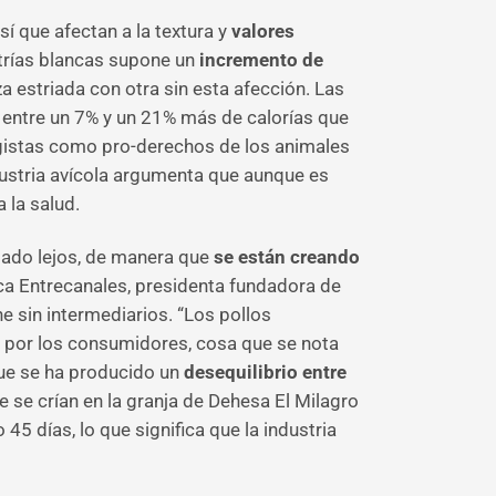
í que afectan a la textura y
valores
strías blancas supone un
incremento de
 estriada con otra sin esta afección. Las
n entre un 7% y un 21% más de calorías que
ogistas como pro-derechos de los animales
ndustria avícola argumenta que aunque es
 la salud.
siado lejos, de manera que
se están creando
ca Entrecanales, presidenta fundadora de
e sin intermediarios. “Los pollos
da por los consumidores, cosa que se nota
que se ha producido un
desequilibrio entre
e se crían en la granja de Dehesa El Milagro
45 días, lo que significa que la industria