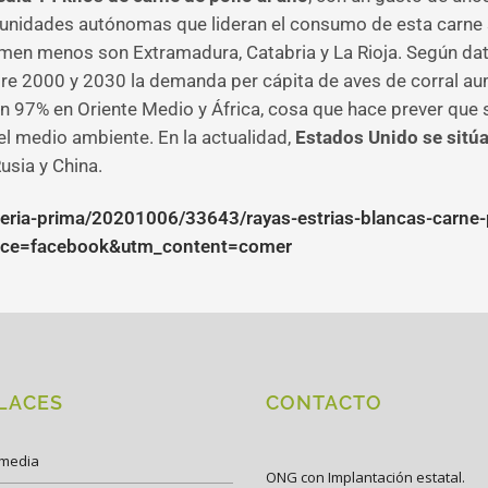
omunidades autónomas que lideran el consumo de esta carne
umen menos son Extramadura, Catabria y La Rioja. Según da
tre 2000 y 2030 la demanda per cápita de aves de corral a
un 97% en Oriente Medio y África, cosa que hace prever que s
el medio ambiente. En la actualidad,
Estados Unido se sitú
usia y China.
ria-prima/20201006/33643/rayas-estrias-blancas-carne-
urce=facebook&utm_content=comer
LACES
CONTACTO
imedia
ONG con Implantación estatal.