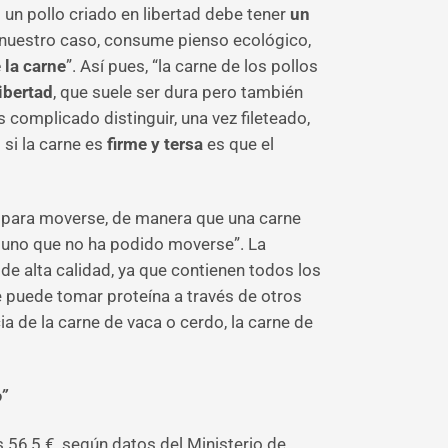
 un pollo criado en libertad debe tener
un
n nuestro caso, consume pienso ecológico,
 la carne
”. Así pues, “la carne de los pollos
ibertad
, que suele ser dura pero también
complicado distinguir, una vez fileteado,
 si la carne es
firme y tersa
es que el
s para moverse, de manera que una carne
e uno que no ha podido moverse”. La
de alta calidad, ya que contienen todos los
 puede tomar proteína a través de otros
a de la carne de vaca o cerdo, la carne de
o”
s 56,5 €, según datos del Ministerio de