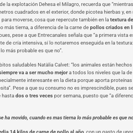
de la explotación Dehesa el Milagro, recuerda que “mientras
etros cuadrados en el exterior, donde picotea hierbas y, e
o para moverse, cosa que repercute también en la
textura de
o más tierna, a diferencia de la carne de
pollos criados en l
es, pese a que Entrecanales señala que “a primera vista es 
e de cría intensiva, sí lo notaremos enseguida en la textura:
 lo más probable es que no”.
bitos saludables Natàlia Calvet: “los animales están hecho
siempre va a ser mucho mejor
a todos los niveles que la d
pecialmente interesante en la dieta porque aporta proteínas 
sita”. Pese a que su consumo no es imprescindible, pues se
e hasta
dos o tres veces
por semana, puesto que “a diferenci
l se ha movido, cuando es mas tierna lo más probable es que n
dia 14 kilos de carne de pollo al año
, con un gasto de uno