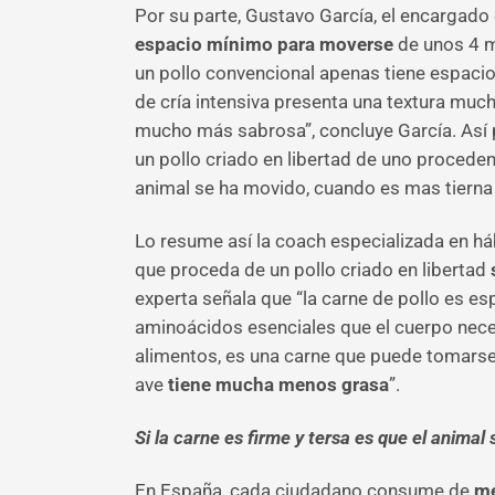
Por su parte, Gustavo García, el encargado 
espacio mínimo para moverse
de unos 4 m
un pollo convencional apenas tiene espaci
de cría intensiva presenta una textura much
mucho más sabrosa”, concluye García. Así pu
un pollo criado en libertad de uno procedent
animal se ha movido, cuando es mas tierna
Lo resume así la coach especializada en há
que proceda de un pollo criado en libertad
experta señala que “la carne de pollo es es
aminoácidos esenciales que el cuerpo nece
alimentos, es una carne que puede tomars
ave
tiene mucha menos grasa
”.
Si la carne es firme y tersa es que el anima
En España, cada ciudadano consume de
me