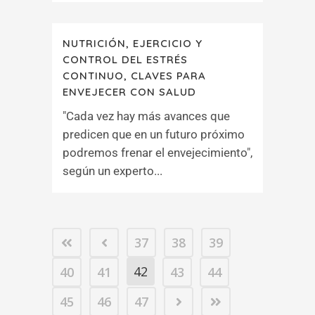
NUTRICIÓN, EJERCICIO Y
CONTROL DEL ESTRÉS
CONTINUO, CLAVES PARA
ENVEJECER CON SALUD
"Cada vez hay más avances que
predicen que en un futuro próximo
podremos frenar el envejecimiento",
según un experto...
37
38
39
42
40
41
43
44
45
46
47