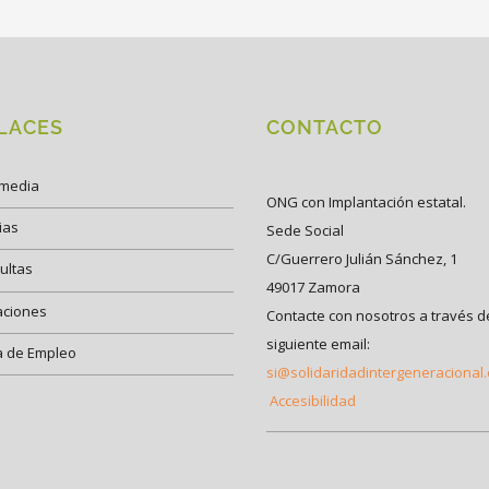
LACES
CONTACTO
imedia
ONG con Implantación estatal.
ias
Sede Social
C/Guerrero Julián Sánchez, 1
ultas
49017 Zamora
aciones
Contacte con nosotros a través d
siguiente email:
a de Empleo
si@solidaridadintergeneracional
Accesibilidad