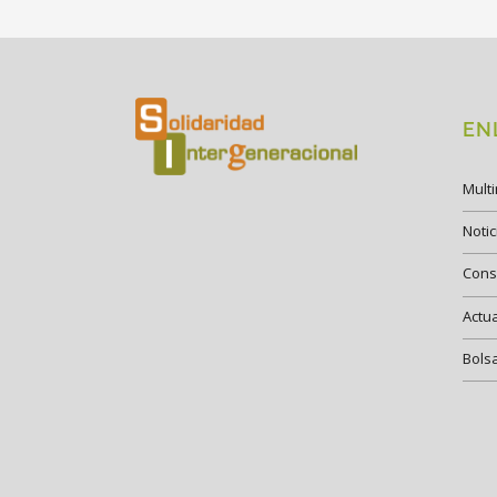
EN
Mult
Notic
Cons
Actu
Bols