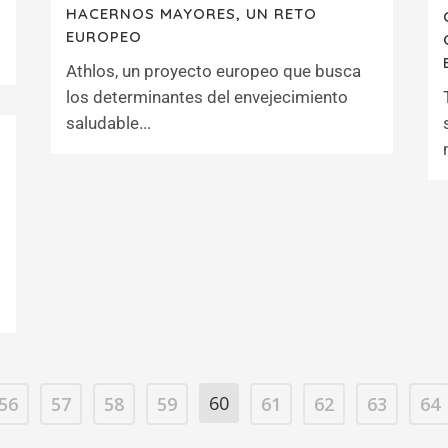
HACERNOS MAYORES, UN RETO
EUROPEO
Athlos, un proyecto europeo que busca
los determinantes del envejecimiento
saludable...
60
56
57
58
59
61
62
63
64