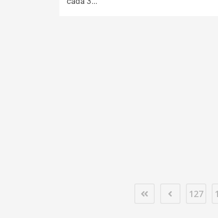
cada 3...
127