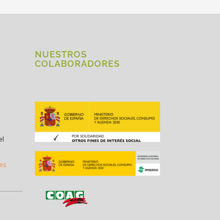
NUESTROS
COLABORADORES
el
.es