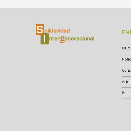
EN
Mult
Notic
Cons
Actu
Bols