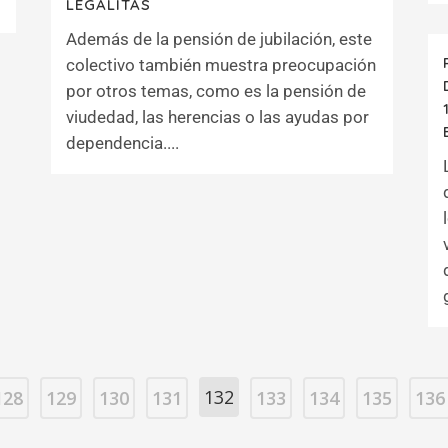
LEGÁLITAS
Además de la pensión de jubilación, este
colectivo también muestra preocupación
por otros temas, como es la pensión de
viudedad, las herencias o las ayudas por
dependencia....
132
128
129
130
131
133
134
135
136