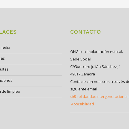
LACES
CONTACTO
imedia
ONG con Implantación estatal.
ias
Sede Social
C/Guerrero Julián Sánchez, 1
ultas
49017 Zamora
aciones
Contacte con nosotros a través d
siguiente email:
a de Empleo
si@solidaridadintergeneracional
Accesibilidad