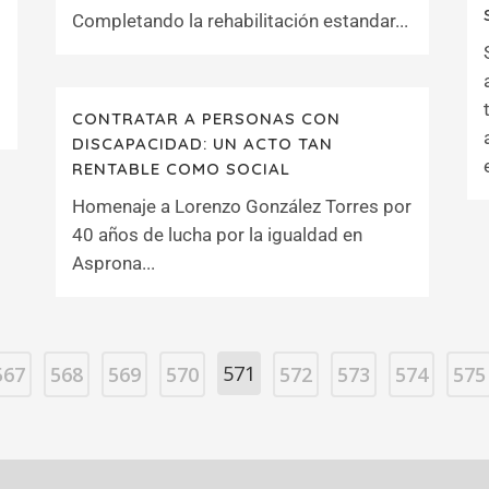
Completando la rehabilitación estandar...
CONTRATAR A PERSONAS CON
DISCAPACIDAD: UN ACTO TAN
RENTABLE COMO SOCIAL
Homenaje a Lorenzo González Torres por
40 años de lucha por la igualdad en
Asprona...
571
567
568
569
570
572
573
574
575