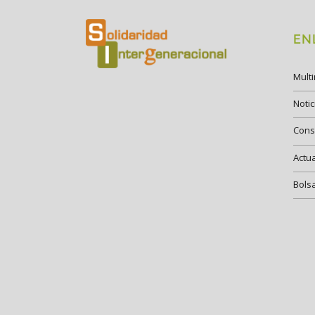
EN
Mult
Notic
Cons
Actu
Bols