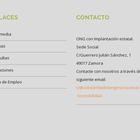
LACES
CONTACTO
imedia
ONG con Implantación estatal.
ias
Sede Social
C/Guerrero Julián Sánchez, 1
ultas
49017 Zamora
aciones
Contacte con nosotros a través d
siguiente email:
a de Empleo
si@solidaridadintergeneracional
Accesibilidad