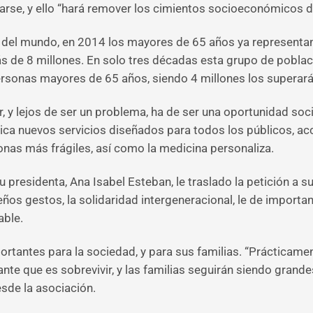
darse, y ello “hará remover los cimientos socioeconómicos
del mundo, en 2014 los mayores de 65 años ya representan 
 de 8 millones. En solo tres décadas esta grupo de poblaci
rsonas mayores de 65 años, siendo 4 millones los superarán
r, y lejos de ser un problema, ha de ser una oportunidad 
dica nuevos servicios diseñados para todos los públicos, ac
rsonas más frágiles, así como la medicina personaliza.
u presidenta, Ana Isabel Esteban, le traslado la petición a s
s gestos, la solidaridad intergeneracional, le de importan
able.
tantes para la sociedad, y para sus familias. “Prácticament
nte que es sobrevivir, y las familias seguirán siendo grand
esde la asociación.