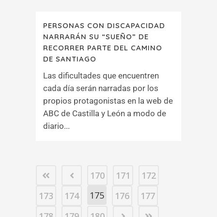
PERSONAS CON DISCAPACIDAD
NARRARÁN SU “SUEÑO” DE
RECORRER PARTE DEL CAMINO
DE SANTIAGO
Las dificultades que encuentren
cada día serán narradas por los
propios protagonistas en la web de
ABC de Castilla y León a modo de
diario...
170
171
172
175
173
174
176
177
178
179
180