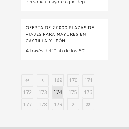
personas mayores que dep...
OFERTA DE 27.000 PLAZAS DE
VIAJES PARA MAYORES EN
CASTILLA Y LEÓN
A través del ‘Club de los 60’...
169
170
171
174
172
173
175
176
177
178
179