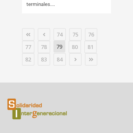
terminales....
74
75
76
79
77
78
80
81
82
83
84