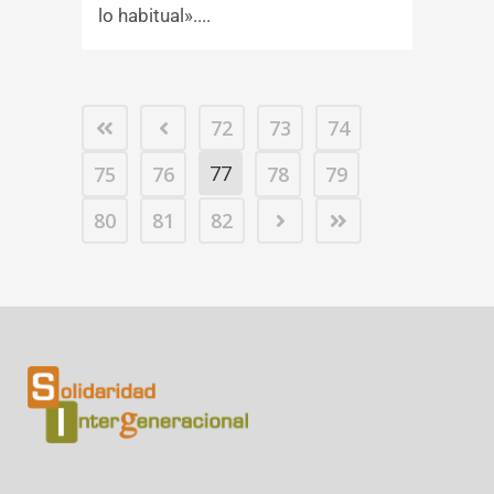
lo habitual»....
72
73
74
77
75
76
78
79
80
81
82