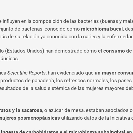
influyen en la composición de las bacterias (buenas y mala
onjunto de bacterias, conocido como
microbioma bucal
, de
más de su relación ya conocida con la caries y la enfermedad
úfalo (Estados Unidos) han demostrado cómo
el consumo de c
áusicas.
fica
Scientific Reports
, han evidenciado que
un mayor consum
productos de panadería, los refrescos normales, los panes 
s resultados de la salud sistémica de las mujeres mayores de
ratos y la sacarosa
, o azúcar de mesa, estaban asociados co
 mujeres posmenopáusicas
utilizando datos de la Iniciativa 
 ingesta de carbohidratos y el microbioma subgingival
en