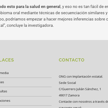
odo esto para la salud en general
, y eso no es tan fácil de
bioma oral mediante técnicas de secuenciación similares y l
po, podríamos empezar a hacer mejores inferencias sobre có
l”, concluye la investigadora.
LACES
CONTACTO
imedia
ONG con Implantación estatal.
ias
Sede Social
C/Guerrero Julián Sánchez, 1
ultas
49017 Zamora
aciones
Contacte con nosotros a través d
siguiente email: