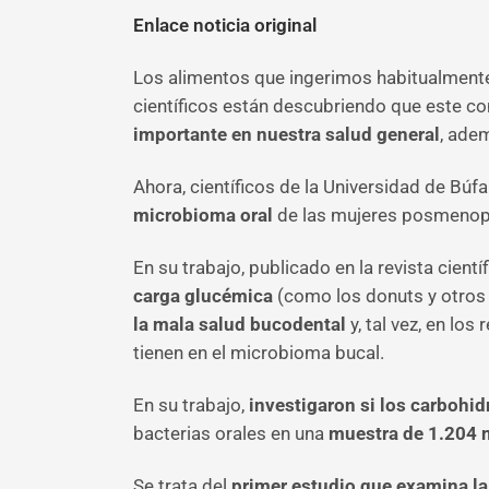
Enlace noticia original
Los alimentos que ingerimos habitualmente 
científicos están descubriendo que este c
importante en nuestra salud general
, ade
Ahora, científicos de la Universidad de B
microbioma oral
de las mujeres posmenop
En su trabajo, publicado en la revista cientí
carga glucémica
(como los donuts y otros 
la mala salud bucodental
y, tal vez, en lo
tienen en el microbioma bucal.
En su trabajo,
investigaron si los carbohid
bacterias orales en una
muestra de 1.204
Se trata del
primer estudio que examina la