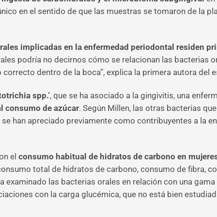
ico en el sentido de que las muestras se tomaron de la pla
orales implicadas en la enfermedad periodontal residen pr
vales podría no decirnos cómo se relacionan las bacterias 
orrecto dentro de la boca”, explica la primera autora del e
totrichia spp.’
, que se ha asociado a la gingivitis, una enf
al consumo de azúcar
. Según Millen, las otras bacterias qu
 se han apreciado previamente como contribuyentes a la enf
on el
consumo habitual de hidratos de carbono en mujer
 consumo total de hidratos de carbono, consumo de fibra,
a examinado las bacterias orales en relación con una gama 
ciones con la carga glucémica, que no está bien estudiada