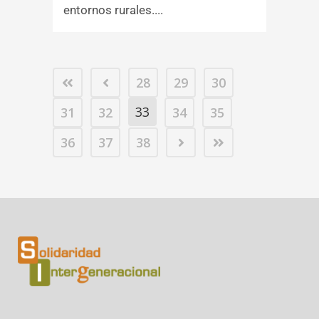
entornos rurales....
28
29
30
33
31
32
34
35
36
37
38