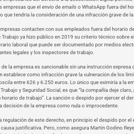
as empresas que el envío de
emails
o WhatsApp fuera del hor
lo que tendría la consideración de una infracción grave de la
s empresas contacten con sus empleados fuera del horario d
e Trabajo ya hizo público en 2019 su criterio técnico sobre
horario laboral que puede ser documentado por medios elect
ntes legales y los inspectores de trabajo.
 de la empresa es sancionable sin una instrucción expresa 
ón establece como infracción grave la vulneración de los lím
oscila entre 626 y 6.250 euros. Lo único que eximiría a la 
 Trabajo y Seguridad Social, es que “la compañía deje claro
orario de trabajo”. La sanción o despido por ejercer el der
ar la decisión de la empresa como nula o improcedente.
a regulación de este derecho, en principio el despido por el 
 causa justificativa. Pero, como asegura Martín Godino Rey