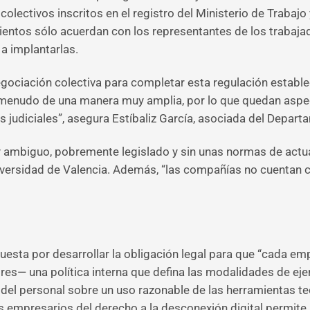
olectivos inscritos en el registro del Ministerio de Traba
ientos sólo acuerdan con los representantes de los trabaj
 a implantarlas.
negociación colectiva para completar esta regulación esta
 menudo de una manera muy amplia, por lo que quedan aspe
s judiciales”, asegura Estíbaliz García, asociada del Depar
 ambiguo, pobremente legislado y sin unas normas de actua
iversidad de Valencia. Además, “las compañías no cuentan c
puesta por desarrollar la obligación legal para que “cada e
res— una política interna que defina las modalidades de ejer
del personal sobre un uso razonable de las herramientas tec
os empresarios del derecho a la desconexión digital permite