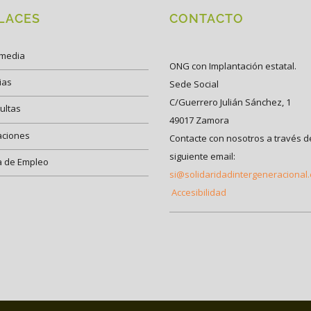
LACES
CONTACTO
imedia
ONG con Implantación estatal.
ias
Sede Social
C/Guerrero Julián Sánchez, 1
ultas
49017 Zamora
aciones
Contacte con nosotros a través d
siguiente email:
a de Empleo
si@solidaridadintergeneracional
Accesibilidad