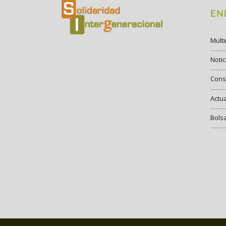
EN
Mult
Notic
Cons
Actu
Bols