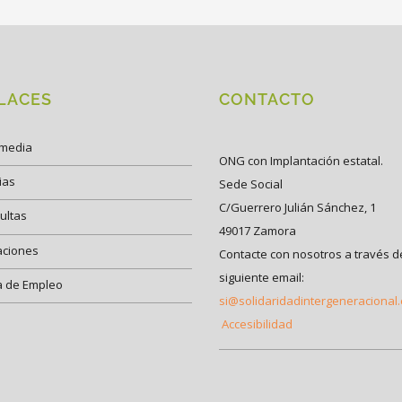
LACES
CONTACTO
imedia
ONG con Implantación estatal.
ias
Sede Social
C/Guerrero Julián Sánchez, 1
ultas
49017 Zamora
aciones
Contacte con nosotros a través d
siguiente email:
a de Empleo
si@solidaridadintergeneracional
Accesibilidad