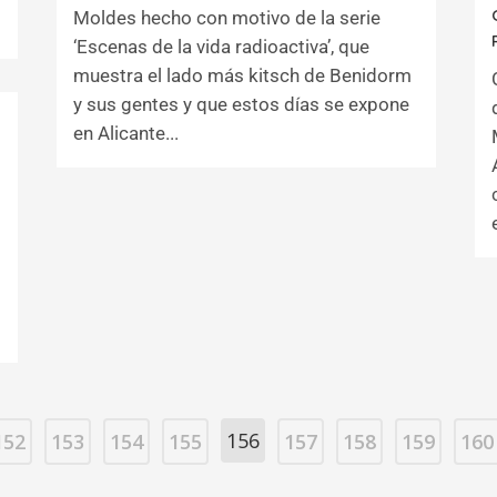
Moldes hecho con motivo de la serie
‘Escenas de la vida radioactiva’, que
muestra el lado más kitsch de Benidorm
y sus gentes y que estos días se expone
en Alicante...
156
152
153
154
155
157
158
159
160