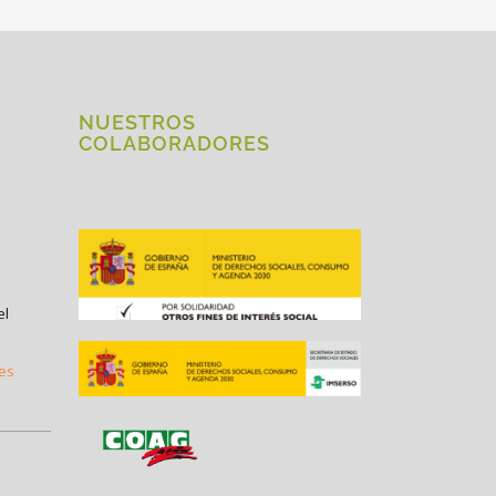
NUESTROS
COLABORADORES
el
.es