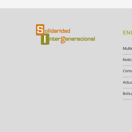
EN
Mult
Notic
Cons
Actu
Bols