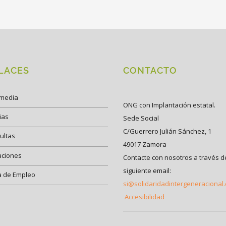
LACES
CONTACTO
imedia
ONG con Implantación estatal.
ias
Sede Social
C/Guerrero Julián Sánchez, 1
ultas
49017 Zamora
aciones
Contacte con nosotros a través d
siguiente email:
a de Empleo
si@solidaridadintergeneracional
Accesibilidad