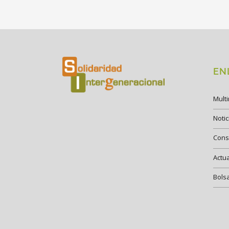
EN
Mult
Notic
Cons
Actu
Bols