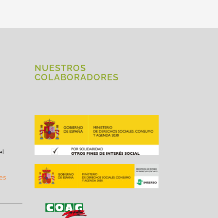
NUESTROS
COLABORADORES
el
.es