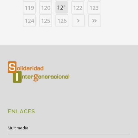
121
119
120
122
123
124
125
126
ENLACES
Multimedia