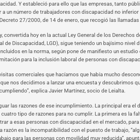
cidad. Y estableció para ello que las empresas, tanto públi
 a un número de trabajadores con discapacidad no inferior a
 Decreto 27/2000, de 14 de enero, que recogió las llamadas
y, convertida hoy en la actual Ley General de los Derechos 
l de Discapacidad, LGD), sigue teniendo un bajísimo nivel
ncluidos en la norma, según pone de manifiesto un estudio e
amitación para la inclusión laboral de personas con discapa
 visitas comerciales que hacíamos que había mucho desconoc
o que nos decidimos a lanzar una encuesta y descubrimos q
umpliendo”, explica Javier Martínez, socio de Leialta.
iguar las razones de ese incumplimiento. La principal era e
 cuatro tipo de razones para no cumplir. La primera es la f
rar a esas personas con discapacidad en el mercado, para p
a razón es la incompatibilidad con el puesto de trabajo, “a
rabajo para las personas con movilidad muy reducida”, apunt