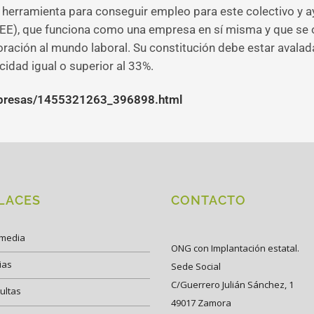
a herramienta para conseguir empleo para este colectivo y a
CEE), que funciona como una empresa en sí misma y que se o
ración al mundo laboral. Su constitución debe estar aval
dad igual o superior al 33%.
mpresas/1455321263_396898.html
LACES
CONTACTO
imedia
ONG con Implantación estatal.
ias
Sede Social
C/Guerrero Julián Sánchez, 1
ultas
49017 Zamora